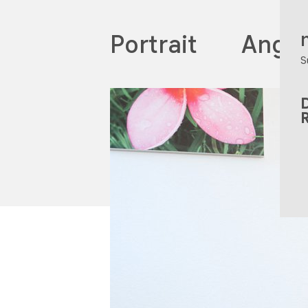
Portrait
Ange
S
D
R